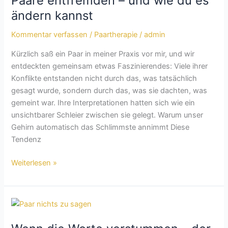
Paare entfremden – und wie du es
entfremden
ändern kannst
–
und
Kommentar verfassen
/
Paartherapie
/
admin
wie
Kürzlich saß ein Paar in meiner Praxis vor mir, und wir
du
entdeckten gemeinsam etwas Faszinierendes: Viele ihrer
es
Konflikte entstanden nicht durch das, was tatsächlich
ändern
gesagt wurde, sondern durch das, was sie dachten, was
kannst
gemeint war. Ihre Interpretationen hatten sich wie ein
unsichtbarer Schleier zwischen sie gelegt. Warum unser
Gehirn automatisch das Schlimmste annimmt Diese
Tendenz
Weiterlesen »
Wenn
die
Worte