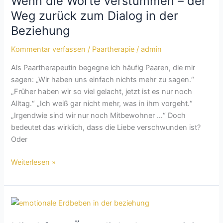
Wenn die Worte verstummen – der
verstummen
Weg zurück zum Dialog in der
–
Beziehung
der
Weg
Kommentar verfassen
/
Paartherapie
/
admin
zurück
Als Paartherapeutin begegne ich häufig Paaren, die mir
zum
sagen: „Wir haben uns einfach nichts mehr zu sagen.“
Dialog
„Früher haben wir so viel gelacht, jetzt ist es nur noch
in
Alltag.“ „Ich weiß gar nicht mehr, was in ihm vorgeht.“
der
„Irgendwie sind wir nur noch Mitbewohner …“ Doch
Beziehung
bedeutet das wirklich, dass die Liebe verschwunden ist?
Oder
Weiterlesen »
Mischform
Ängstlich-