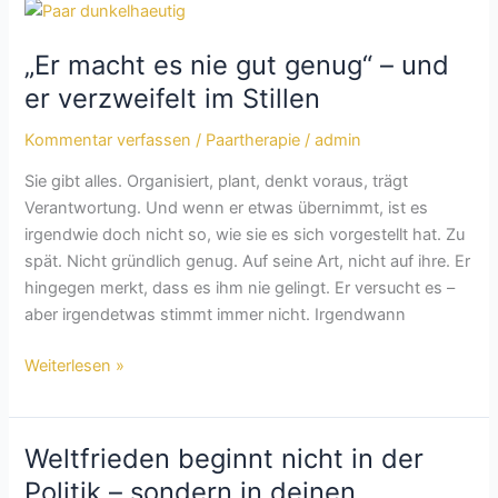
Erschöpfung
„Er
danach?
macht
„Er macht es nie gut genug“ – und
es
nie
er verzweifelt im Stillen
gut
Kommentar verfassen
/
Paartherapie
/
admin
genug“
–
Sie gibt alles. Organisiert, plant, denkt voraus, trägt
und
Verantwortung. Und wenn er etwas übernimmt, ist es
er
irgendwie doch nicht so, wie sie es sich vorgestellt hat. Zu
verzweifelt
spät. Nicht gründlich genug. Auf seine Art, nicht auf ihre. Er
im
hingegen merkt, dass es ihm nie gelingt. Er versucht es –
Stillen
aber irgendetwas stimmt immer nicht. Irgendwann
Weiterlesen »
Weltfrieden beginnt nicht in der
Weltfrieden
beginnt
Politik – sondern in deinen