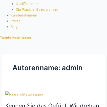
Qualifikationen
Die Praxis in Beindersheim
Kundenstimmen
Preise
Blog
Termin vereinbaren
Autorenname: admin
Kennen
Sie
Kennen Sie das Gefühl: Wir drehen
das