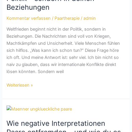
nicht
Beziehungen
in
der
Kommentar verfassen
/
Paartherapie
/
admin
Politik
Weltfrieden beginnt nicht in der Politik, sondern in
–
Beziehungen. Die Nachrichten sind voll von Kriegen,
sondern
Machtkämpfen und Unsicherheit. Viele Menschen fühlen
in
sich hilflos. „Was kann ich schon tun?“ Diese Frage höre
deinen
ich oft. Und meine Antwort ist: sehr viel. Ich bin nicht so
Beziehungen
naiv zu glauben, dass wir internationale Konflikte direkt
lösen könnten. Sondern weil
Weiterlesen »
Wie
negative
Wie negative Interpretationen
Interpretationen
Paare