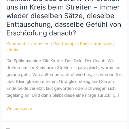
Gefühl:
uns im Kreis beim Streiten – immer
Wir
wieder dieselben Sätze, dieselbe
drehen
Enttäuschung, dasselbe Gefühl von
uns
Erschöpfung danach?
im
Kreis
Kommentar verfassen
/
Paartherapie
,
Familientherapie
/
beim
admin
Streiten
–
Die Spülmaschine. Die Kinder. Das Geld. Der Urlaub. Wir
immer
drehen uns im Kreis beim Streiten – ganz gleich, worum es
wieder
gerade geht. Von außen betrachtet wirkt es, als würden Sie
dieselben
über Kleinigkeiten streiten. Und gleichzeitig sind Sie am
Sätze,
Ende beide verletzt, laut geworden oder schweigen sich
dieselbe
tagelang an. Und dann bleibt diese eine Frage zurück: […]
Enttäuschung,
dasselbe
Weiterlesen »
Gefühl
von