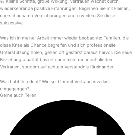
💪 Kleine Schritte, große Wirkung: Vertrauen wächst durch
wiederkehrende positive Erfahrungen. Beginnen Sie mit kleinen,
überschaubaren Vereinbarungen und erweitern Sie diese
sukzessive.
Was ich in meiner Arbeit immer wieder beobachte: Familien, die
diese Krise als Chance begreifen und sich professionelle
Unterstützung holen, gehen oft gestärkt daraus hervor. Die neue
Beziehungsqualität basiert dann nicht mehr auf blindem
Vertrauen, sondern auf echtem Verständnis füreinander.
Was habt Ihr erlebt? Wie seid Ihr mit Vertrauensverlust
umgegangen?
Gerne auch Teilen: