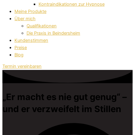
Kontraindikationen zur Hypnose
Meine Produkte
Über mich
Qualifikationen
Die Praxis in Beindersheim
Kundenstimmen
Preise
Blog
Termin vereinbaren
„Er macht es nie gut genug“ –
und er verzweifelt im Stillen