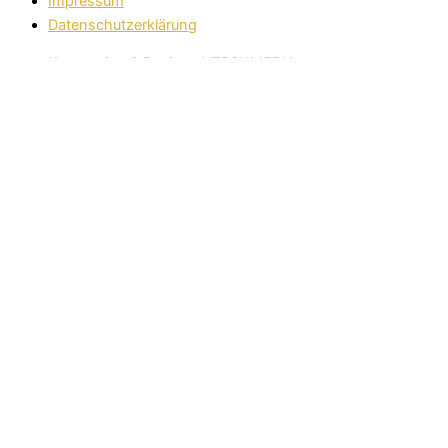
Impressum
Datenschutzerklärung
Konzeption & Design : VERSUMEDIA
Sabine Knezevic
Dipl.-Sozialpädagogin
Sabine Knezevic
Wie kann ich Ihnen heute behilflich sein?